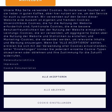
Unsere MAp Seite verwendet Cookies. Normalerweise tauchen wir
sie lieber in guten Kaffee, aber hier nutzen wir sie, um den Service
für euch zu optimieren. Wir verwenden auf den Seiten dieser
Website eine Auswahl an eigenen und fremden Cookies:
Unverzichtbare Cookies, die für die Nutzung der Website
erforderlich sind; funktionale Cookies, die eine bessere
Benutzerfreundlichkeit bei der Nutzung der Website ermöglichen;
Leistungs-Cookies, die wir verwenden, um aggregierte Daten über
die Nutzung der Website und Statistiken zu erstellen; und
Marketing-Cookies, die verwendet werden, um relevante Inhalte
und Werbung anzuzeigen. Wenn Sie "ALLE AKZEPTIEREN" wählen,
erklären Sie sich mit der Verwendung aller Cookies einverstanden.
Unter "Einstellungen" können Sie jederzeit einzelne Cookie-Typen
akzeptieren oder ablehnen und Ihre Zustimmung für die Zukunft
widerrufen.
Datenschutzrichtlinie
Impressum
Cookie-Dokumentation
ALLE AKZEPTIEREN
ALLE ABLEHNEN
COOKIE-EINSTELLUNGEN