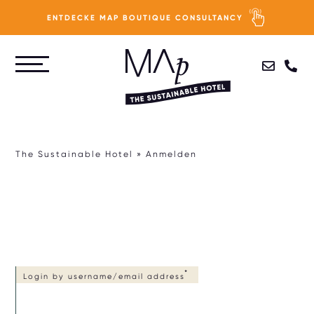
ENTDECKE MAP BOUTIQUE CONSULTANCY
Direkt
zum
PURPOSE
Inhalt
PEOPLE
The Sustainable Hotel
Anmelden
PLANET
PROFIT
TEST: WIE NACHHALTIG IST DEIN HOTEL?
Login by username/email address