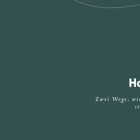
H
Zwei Wege, wie
s