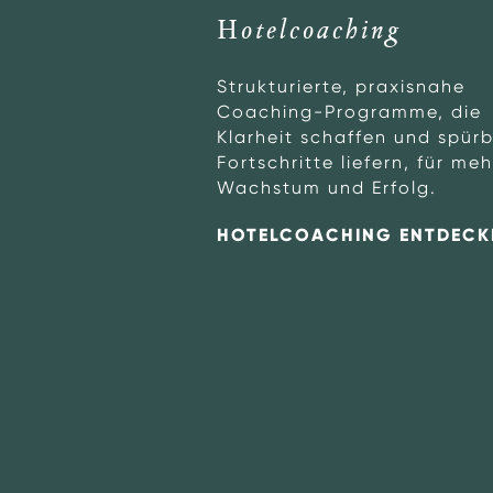
tung
Hotelcoaching
erte Mandate, die
Strukturierte, praxisnahe
r positionieren
Coaching-Programme, die
g erfolgreich
Klarheit schaffen und spür
Fortschritte liefern, für meh
Wachstum und Erfolg.
NG ENTDECKEN
HOTELCOACHING ENTDECK