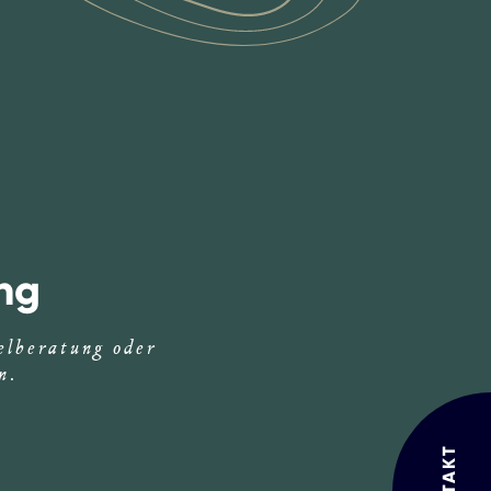
ng
elberatung oder
n.