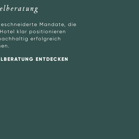
elberatung
Hotelcoaching
eschneiderte Mandate, die
Strukturierte, pra
Hotel klar positionieren
Coaching-Program
nachhaltig erfolgreich
Klarheit schaffen
en.
Fortschritte liefer
Wachstum und Erf
LBERATUNG ENTDECKEN
HOTELCOACHING 