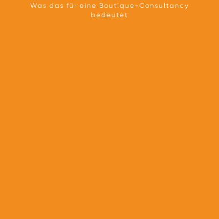
Was das für eine Boutique-Consultancy
bedeutet
TEAM
UNSER ANSATZ
PARTNERSCHAFTEN
PRESSE