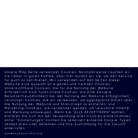
Unsere MAp Seite verwendet Cookies. Normalerweise tauchen wir
sie lieber in guten Kaffee, aber hier nutzen wir sie, um den Service
für euch zu optimieren. Wir verwenden auf den Seiten dieser
Website eine Auswahl an eigenen und fremden Cookies:
Unverzichtbare Cookies, die für die Nutzung der Website
erforderlich sind; funktionale Cookies, die eine bessere
Benutzerfreundlichkeit bei der Nutzung der Website ermöglichen;
Leistungs-Cookies, die wir verwenden, um aggregierte Daten über
die Nutzung der Website und Statistiken zu erstellen; und
Marketing-Cookies, die verwendet werden, um relevante Inhalte
und Werbung anzuzeigen. Wenn Sie "ALLE AKZEPTIEREN" wählen,
erklären Sie sich mit der Verwendung aller Cookies einverstanden.
Unter "Einstellungen" können Sie jederzeit einzelne Cookie-Typen
akzeptieren oder ablehnen und Ihre Zustimmung für die Zukunft
widerrufen.
Datenschutzrichtlinie