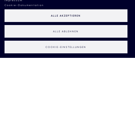
Impressum
Cookie-Dokumentation
ALLE AKZEPTIEREN
ALLE ABLEHNEN
COOKIE-EINSTELLUNGEN
Die KI-Frage